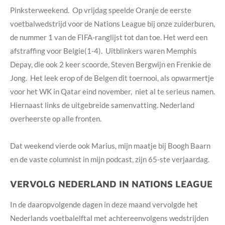
Pinksterweekend. Op vrijdag speelde Oranje de eerste
voetbalwedstrijd voor de Nations League bij onze zuiderburen,
de nummer 1 van de FIFA-ranglijst tot dan toe. Het werd een
afstraffing voor Belgie(1-4). Uitblinkers waren Memphis
Depay, die ook 2 keer scoorde, Steven Bergwijn en Frenkie de
Jong. Het leek erop of de Belgen dit toernooi, als opwarmertje
voor het WK in Qatar eind november, niet al te serieus namen.
Hiernaast links de uitgebreide samenvatting. Nederland
overheerste op alle fronten.
Dat weekend vierde ook Marius, mijn maatje bij Boogh Baarn
en de vaste columnist in mijn podcast, zijn 65-ste verjaardag.
VERVOLG NEDERLAND IN NATIONS LEAGUE
In de daaropvolgende dagen in deze maand vervolgde het
Nederlands voetbalelftal met achtereenvolgens wedstrijden