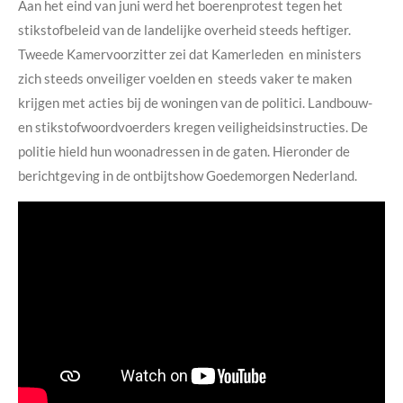
Aan het eind van juni werd het boerenprotest tegen het
stikstofbeleid van de landelijke overheid steeds heftiger.
Tweede Kamervoorzitter zei dat Kamerleden en ministers
zich steeds onveiliger voelden en steeds vaker te maken
krijgen met acties bij de woningen van de politici. Landbouw-
en stikstofwoordvoerders kregen veiligheidsinstructies. De
politie hield hun woonadressen in de gaten. Hieronder de
berichtgeving in de ontbijtshow Goedemorgen Nederland.