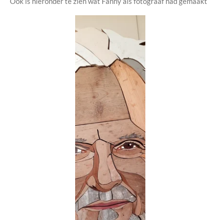
Ook is hieronder te zien wat Fanny als fotograaf had gemaakt