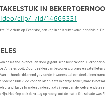
STAKELSTUK IN BEKERTOERNOO
ideo/clip/_/id/14665331
uitte PSV thuis op Excelsior, aan kop in de Keukenkampioendivisie. 
GELES
van de maand overvallen door gigantische bosbranden. Hieronder ee
os Angeles ooit.
Door beelden van bewoners, drones en satellieten
 Van de honderdduizend gevluchte inwoners zal een deel alleen kunn
 redenen uniek. Ze vonden niet plaats in hartje zomer, maar in het m
dsbrand. En de branden vinden plaats in een van de welvarendste re
 zijn. Het riep ook de vraag op hoe groot de materiële schade was.