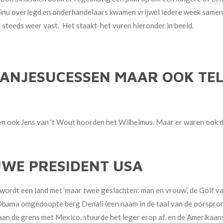
inu overlegd en onderhandelaars kwamen vrijwel iedere week samen.
 steeds weer vast. Het staakt-het vuren hieronder in beeld.
ANJESUCESSEN MAAR OOK TE
en ook Jens van 't Wout hoorden het Wilhelmus. Maar er waren ook d
WE PRESIDENT USA
wordt een land met ‘maar twee geslachten: man en vrouw’, de Golf van
Obama omgedoopte berg Denali (een naam in de taal van de oorspron
an de grens met Mexico, stuurde het leger erop af, en de Amerikaan