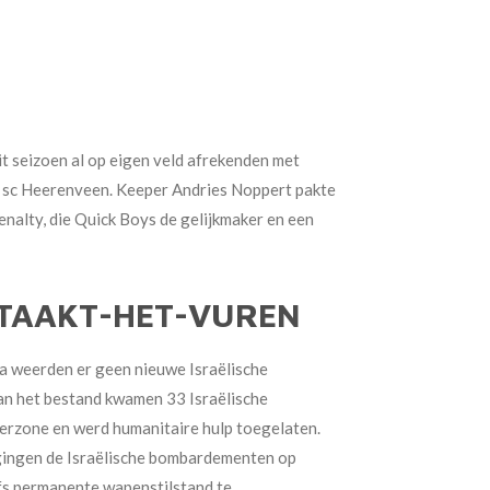
it seizoen al op eigen veld afrekenden met
or sc Heerenveen. Keeper Andries Noppert pakte
enalty, die Quick Boys de gelijkmaker en een
STAAKT-HET-VUREN
na weerden er
geen nieuwe Israëlische
van het bestand kwamen
33 Israëlische
ferzone en werd humanitaire
hulp toegelaten.
gingen de Israëlische
bombardementen op
lfs permanente wapenstilstand te