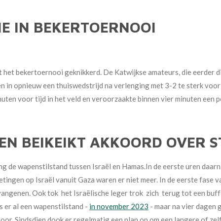
IE IN BEKERTOERNOOI
t het bekertoernooi geknikkerd. De Katwijkse amateurs, die eerder d
en in opnieuw een thuiswedstrijd na verlenging met 3-2 te sterk vo
uten voor tijd in het veld en veroorzaakte binnen vier minuten een p
NEN BEIKEIKT AKKOORD OVER 
ing de
wapenstilstand tussen Israël en Hamas.
In de eerste uren daar
etingen op
Israël vanuit Gaza waren er niet meer.
In de eerste fase 
evangenen. Ook
tok het Israëlische leger trok zich terug
tot een buf
s er al een wapenstilstand -
in november 2023
- maar na vier dagen 
oor. Sindsdien dook er regelmatig een plan op om een langere of ze