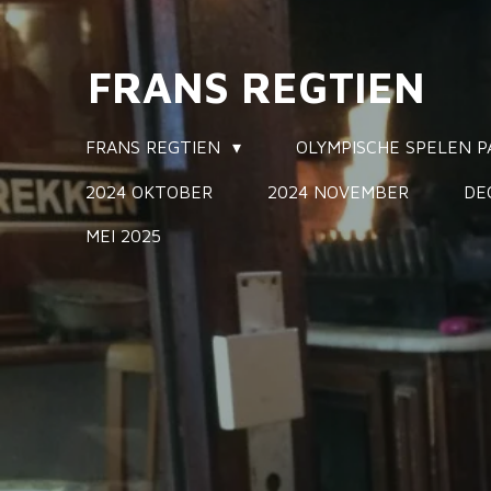
Ga
direct
FRANS REGTIEN
naar
de
hoofdinhoud
FRANS REGTIEN
OLYMPISCHE SPELEN P
2024 OKTOBER
2024 NOVEMBER
DE
MEI 2025