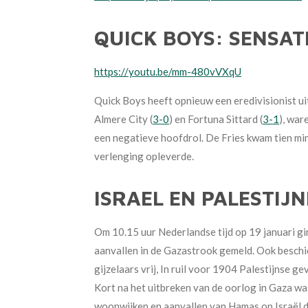
QUICK BOYS: SENSAT
https://youtu.be/mm-480vVXqU
Quick Boys heeft opnieuw een eredivisionist ui
Almere City (
3-0
) en Fortuna Sittard (
3-1
), war
een negatieve hoofdrol. De Fries kwam tien min
verlenging opleverde.
ISRAEL EN PALESTIJ
Om 10.15 uur Nederlandse tijd op 19 januari g
aanvallen in de
Gazastrook gemeld. Ook beschi
gijzelaars vrij, In ruil
voor 1904 Palestijnse g
K
ort na het uitbreken van de oorlog in Gaza wa
woonwijken en aanvallen van Hamas op Israël d