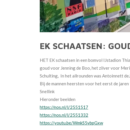
EK SCHAATSEN: GOU
HET EK schaatsen in een bomvol IJstadion Thia
goud voor Jenning de Boo, het zilver voor Mer
Schulting, In het allrounden was Antoinnett de
Bij de mannen heersten voor het eerst de jar
Snellink
Hieronder beelden
https://nos.nl/l/2551517
https://nos.nl/l/2551332
https://youtu.be/WmkS5vbpGxw