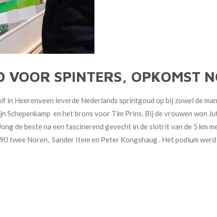
D VOOR SPINTERS, OPKOMST 
lf in Heerenveen leverde Nederlands sprintgoud op bij zowel de ma
ijn Schepenkamp en het brons voor Tim Prins. Bij de vrouwen won J
Jong de beste na een fascinerend gevecht in de slotrit van de 5 km m
en 90 twee Noren, Sander Item en Peter Kongshaug . Het podium we