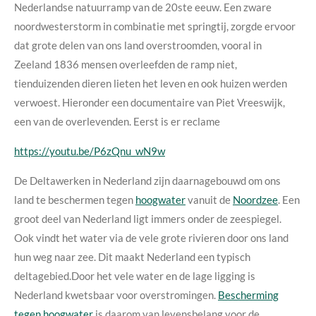
Nederlandse natuurramp van de 20ste eeuw. Een zware
noordwesterstorm in combinatie met springtij, zorgde ervoor
dat grote delen van ons land overstroomden, vooral in
Zeeland
1836 mensen overleefden de ramp niet,
tienduizenden dieren lieten het leven en ook huizen werden
verwoest. Hieronder een documentaire van Piet Vreeswijk,
een van de overlevenden. Eerst is er reclame
https://youtu.be/P6zQnu_wN9w
De Deltawerken in Nederland zijn daarnagebouwd om ons
land te beschermen tegen
hoogwater
vanuit de
Noordzee
. Een
groot deel van Nederland ligt immers onder de zeespiegel.
Ook vindt het water via de vele grote rivieren door ons land
hun weg naar zee. Dit maakt Nederland een typisch
deltagebied.Door het vele water en de lage ligging is
Nederland kwetsbaar voor overstromingen.
Bescherming
tegen hoogwater
is daarom van levensbelang voor de