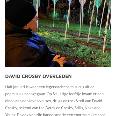
DAVID CROSBY OVERLEDEN
Half januari is weer een legendarische musicus uit de
popmuziek heengegaan. Op 81-jarige leeftijd kwam er een
einde aan een leven vol sex, drugs en rock&roll van David
Crosby, bekend van the Byrds en Crosby, Stills, Nash and
Young. En ook van zijn handelsmerk: een enorme dikke snor.