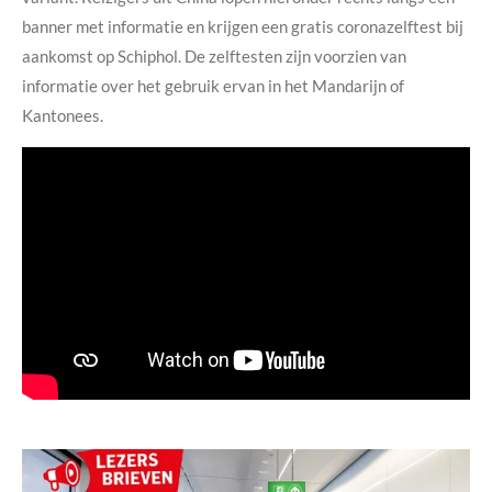
banner met informatie en krijgen een gratis coronazelftest bij
aankomst op Schiphol. De zelftesten zijn voorzien van
informatie over het gebruik ervan in het Mandarijn of
Kantonees.