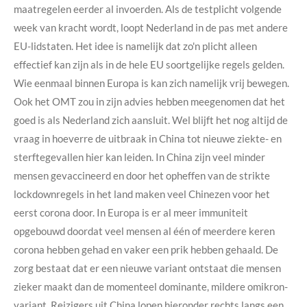
maatregelen eerder al invoerden. Als de testplicht volgende
week van kracht wordt, loopt Nederland in de pas met andere
EU-lidstaten. Het idee is namelijk dat zo'n plicht alleen
effectief kan zijn als in de hele EU soortgelijke regels gelden.
Wie eenmaal binnen Europa is kan zich namelijk vrij bewegen.
Ook het OMT zou in zijn advies hebben meegenomen dat het
goed is als Nederland zich aansluit. Wel blijft het nog altijd de
vraag in hoeverre de uitbraak in China tot nieuwe ziekte- en
sterftegevallen hier kan leiden. In China zijn veel minder
mensen gevaccineerd en door het opheffen van de strikte
lockdownregels in het land maken veel Chinezen voor het
eerst corona door. In Europa is er al meer immuniteit
opgebouwd doordat veel mensen al één of meerdere keren
corona hebben gehad en vaker een prik hebben gehaald. De
zorg bestaat dat er een nieuwe variant ontstaat die mensen
zieker maakt dan de momenteel dominante, mildere omikron-
variant.
Reizigers uit China lopen hieronder rechts langs een