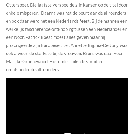
Otterspeer. Die laatste verspeelde zijn kansen op de titel door
enkele misperen. Daarna was het de beurt aan de allrounders
en ook daar werd het een Nederlands feest, Bij de mannen een
werkelijk fascinerende ontknoping tussen een Nederlander en
een Noor. Patrick Roest moest alles geven maar hij
prolongeerde zijn Europese titel. Annette Rijpma-De Jong was
ook alweer de sterkste bij de vrouwen. Brons was daar voor
Marijke Groenewoud. Hieronder links de sprint en
rechtsonder de allrounders.