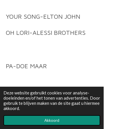
YOUR SONG-ELTON JOHN
OH LORI-ALESSI BROTHERS
PA-DOE MAAR
Deze website gebruikt cookies voor analyse-
doeleinden en/of het tonen van advertenties. Door
RUNNING ON EMPTY-JACKSON
gebruik te blijven maken van de site gaat u hiermee
akkoord.
BROWNE
Akkoord