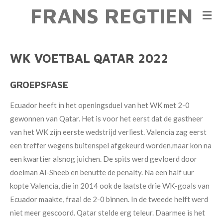
FRANS REGTIEN
Ga
direct
naar
de
WK VOETBAL QATAR 2022
hoofdinhoud
GROEPSFASE
Ecuador heeft in het openingsduel van
het WK met
2-0
gewonnen van Qatar. Het
is voor het eerst dat de gastheer
van
het WK zijn eerste wedstrijd verliest. Valencia zag eerst
een treffer wegens buitenspel afgekeurd worden,maar kon na
een kwartier alsnog juichen. De spits werd gevloerd door
doelman Al-Sheeb en benutte de penalty. Na een half uur
kopte Valencia, die in 2014 ook de laatste drie WK-goals van
Ecuador maakte, fraai de 2-0 binnen. In de tweede helft werd
niet meer gescoord. Qatar stelde erg teleur. Daarmee is het