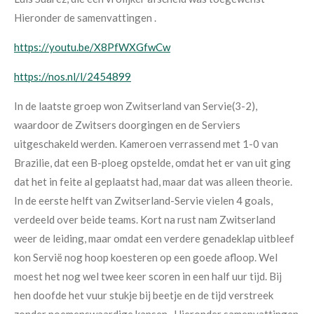
Hieronder de samenvattingen .
https://youtu.be/X8PfWXGfwCw
https://nos.nl/l/2454899
In de laatste groep won Zwitserland van Servie(3-2),
waardoor de Zwitsers doorgingen en de Serviers
uitgeschakeld werden. Kameroen verrassend met 1-0 van
Brazilie, dat een B-ploeg opstelde, omdat het er van uit ging
dat het in feite al geplaatst had, maar dat was alleen theorie.
In de eerste helft van Zwitserland-Servie vielen 4 goals,
verdeeld over beide teams. Kort na rust nam Zwitserland
weer de leiding, maar o
mdat een verdere genadeklap uitbleef
kon Servië nog hoop koesteren op een goede afloop. Wel
moest het nog wel twee keer scoren in een half uur tijd. Bij
hen doofde het vuur stukje bij beetje en de tijd verstreek
zonder noemenswaardige kansen. Hieronder samenvattingen