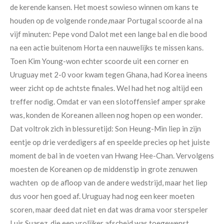
de kerende kansen. Het moest sowieso
winnen om kans te
houden op de volgende
ronde,maar Portugal scoorde al na
vijf
minuten: Pepe vond Dalot met een lange
bal en die bood
na een actie buitenom
Horta een nauwelijks te missen kans.
Toen Kim Young-won echter scoorde uit
een corner en
Uruguay met 2-0 voor kwam
tegen Ghana, had Korea ineens
weer zicht
op de achtste finales. Wel had het nog
altijd een
treffer nodig. Omdat er van een slotoffensief amper sprake
was, konden de Koreanen alleen nog hopen op een wonder.
Dat voltrok zich in blessuretijd: Son Heung-Min liep in zijn
eentje op drie verdedigers af en speelde precies op het juiste
moment de bal in de voeten van Hwang Hee-Chan. Vervolgens
moesten de Koreanen op de middenstip in grote zenuwen
wachten op de afloop van de andere wedstrijd, maar het liep
dus voor hen goed af. Uruguay had nog een keer moeten
scoren, maar deed dat niet en dat was drama voor sterspeler
Luis Suarez, die een vrolijker afscheid was toegewenst