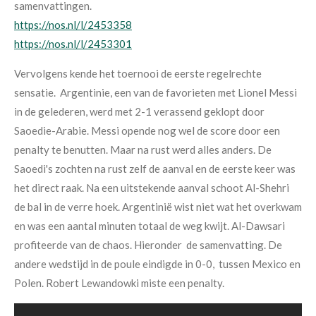
samenvattingen.
https://nos.nl/l/2453358
https://nos.nl/l/2453301
Vervolgens kende het toernooi de eerste regelrechte
sensatie. Argentinie, een van de favorieten met Lionel Messi
in de gelederen, werd met 2-1 verassend geklopt door
Saoedie-Arabie. Messi opende nog wel de score door een
penalty te benutten. Maar na rust werd alles anders.
De
Saoedi's z
ochten na rust zelf de
aanval en de eerste keer was
het direct
raak. Na een uitstekende aanval schoot
Al-Shehri
de bal in de verre hoek.
Argentinië wist niet wat het overkwam
en was een aantal minuten totaal de weg
kwijt. Al-Dawsari
profiteerde van de
chaos. Hieronder de samenvatting. De
andere wedstijd in de poule eindigde in 0-0, tussen Mexico en
Polen. Robert Lewandowki miste een penalty.