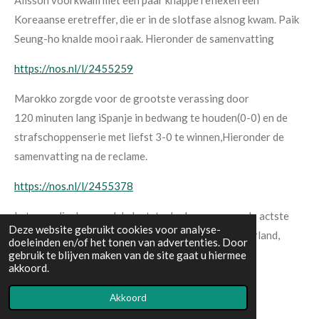
Alisson voorkwam met een paar knappe reflexen een
Koreaanse eretreffer, die er in de slotfase alsnog kwam. Paik
Seung-ho knalde mooi raak. Hieronder de samenvatting
https://nos.nl/l/2455259
Marokko zorgde voor de grootste verassing door
120
minuten lang iSpanje in bedwang
te houden(0-0)
en de
strafschoppenserie met liefst 3-0 te winnen,Hieronder de
samenvatting na de reclame.
https://nos.nl/l/2455378
Later op die dag werd de laatste deelnemer aanm de actste
Deze website gebruikt cookies voor analyse-
finales bekend. Portugal maakte gehakt van Zwitserland,
doeleinden en/of het tonen van advertenties. Door
Hieronder de samenvatting.
gebruik te blijven maken van de site gaat u hiermee
akkoord.
https://nos.nl/l/2455396
Akkoord