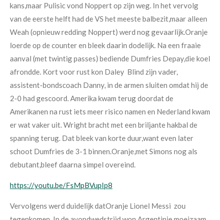
kans,maar
Pulisic vond Noppert op zijn weg.
In het vervolg
van de eerste helft had
de VS het meeste balbezit,maar alleen
Weah (opnieuw redding Noppert) werd nog
gevaarlijk.Oranje
loerde op de counter
en bleek daarin dodelijk. Na een fraaie
aanval (met twintig passes) bediende
Dumfries Depay,die koel
afrondde. Kort voor rust kon Daley Blind zijn vader,
assistent-bondscoach Danny, in de armen sluiten omdat hij de
2-0 had gescoord. Amerika kwam terug doordat de
Amerikanen na rust iets meer risico namen en Nederland kwam
er wat vaker uit. Wright bracht met een briljante hakbal de
spanning terug. Dat bleek van korte duur,want even later
schoot Dumfries de 3-1 binnen.Oranje,met Simons nog als
debutant,bleef daarna simpel overeind.
https://youtu.be/FsMpBVupIp8
Vervolgens werd duidelijk datOranje Lionel Messi zou
tegenkomen. In de avondwedstrijd won Argentinie moeizaam