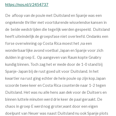
https://nos.nl/l/2454737
De afloop van de poule met Duitsland en Spanje was een
ongekende thriller met voortdurende wisselendse kansen in
de beide wedstrijden die tegelijk werden gespeeld. D
uitsland
heeft uiteindelijk de groepsfase
niet overleefd. Ondanks een
forse overwinning
op Costa Rica moest het ,na een
wonderbaarlijke avond voetbal ,Japan en
Spanje voor zich
dulden in groep E.
Op aangeven van
Raum kopte Gnabry
kundig binnen. Toch zag het er mede door de 1-0 stand bij
Spanje-Japan bij de rust goed uit voor Duitsland. In het
kwartier na rust ging echter de hele poule op zijn kop.Japan
scoorde twee keer en Costa Rica counterde naar 1-2 tegen
Duitsland. Het was nu alle hens aan dek voor de Duitsers en
binnen luttele minuten werd drie keer de paal geraakt. De
chaos in groep E werd nog groter,want door een eigen
doelpunt van Neuer was naast Duitsland nu ook Spanje plots