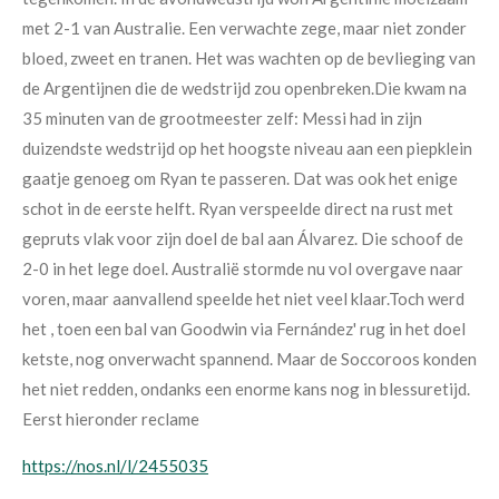
met 2-1 van Australie. Een verwachte zege, maar niet zonder
bloed, zweet en tranen.
Het was wachten op de bevlieging van
de Argentijnen die de
wedstrijd zou openbreken.Die kwam na
35
minuten van de grootmeester zelf: Messi
had in zijn
duizendste wedstrijd op het
hoogste niveau aan een piepklein
gaatje
genoeg om Ryan te passeren. Dat was ook
het enige
schot in de eerste helft. Ryan verspeelde direct na rust met
gepruts vlak voor zijn doel de bal aan Álvarez. Die schoof de
2-0 in het lege doel. Australië stormde nu vol overgave naar
voren, maar aanvallend speelde het niet veel klaar.Toch werd
het , toen een bal van Goodwin via Fernández' rug in het doel
ketste, nog onverwacht spannend. Maar de Soccoroos konden
het niet redden, ondanks een enorme kans nog in blessuretijd.
Eerst hieronder reclame
https://nos.nl/l/2455035