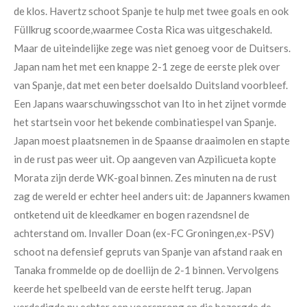
de klos. Havertz schoot Spanje te hulp met twee goals en ook
Füllkrug scoorde,waarmee Costa Rica was uitgeschakeld.
Maar de uiteindelijke zege was niet genoeg voor de Duitsers.
Japan nam het met een knappe 2-1 zege de eerste plek over
van Spanje, dat met een beter doelsaldo Duitsland voorbleef.
Een Japans waarschuwingsschot van Ito in het zijnet vormde
het startsein voor het bekende combinatiespel van Spanje.
Japan moest plaatsnemen in de Spaanse draaimolen en stapte
in de rust pas weer uit. Op aangeven van Azpilicueta kopte
Morata zijn derde WK-goal binnen. Zes minuten na de rust
zag de wereld er echter heel anders uit: de Japanners kwamen
ontketend uit de kleedkamer en bogen razendsnel de
achterstand om. Invaller Doan (ex-FC Groningen,ex-PSV)
schoot na defensief gepruts van Spanje van afstand raak en
Tanaka frommelde op de doellijn de 2-1 binnen. Vervolgens
keerde het spelbeeld van de eerste helft terug. Japan
verdedigde nu echter een voorsprong en die bezorgde de