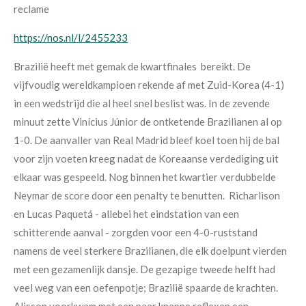
reclame
https://nos.nl/l/2455233
Brazilië heeft met gemak de kwartfinales bereikt. De
vijfvoudig wereldkampioen rekende af met Zuid-Korea (4-1)
in een wedstrijd die al heel snel beslist was. In de zevende
minuut zette Vinícius Júnior de ontketende Brazilianen al op
1-0. De aanvaller van Real Madrid bleef koel toen hij de bal
voor zijn voeten kreeg nadat de Koreaanse verdediging uit
elkaar was gespeeld.
Nog binnen het kwartier verdubbelde
Neymar de score door een penalty te benutten.
Richarlison
en Lucas Paquetá - allebei het eindstation van een
schitterende aanval - zorgden voor een 4-0-ruststand
namens de veel sterkere Brazilianen, die elk doelpunt vierden
met een gezamenlijk dansje. De gezapige tweede helft had
veel weg van een oefenpotje; Brazilië spaarde de krachten.