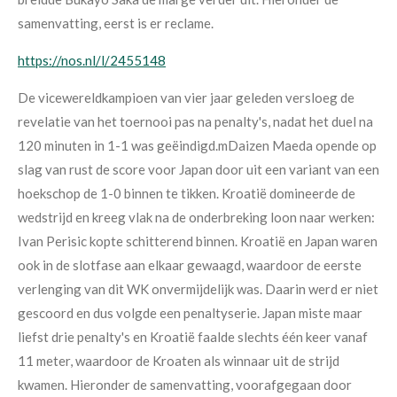
samenvatting, eerst is er reclame.
https://nos.nl/l/2455148
De vicewereldkampioen van vier jaar geleden versloeg de
revelatie van het toernooi pas na penalty's, nadat het duel na
120 minuten in 1-1 was geëindigd.mDaizen Maeda opende op
slag van rust de score voor Japan door uit een variant van een
hoekschop de 1-0 binnen te tikken. Kroatië domineerde de
wedstrijd en kreeg vlak na de onderbreking loon naar werken:
Ivan Perisic kopte schitterend binnen.
Kroatië en Japan waren
ook in de slotfase aan elkaar gewaagd, waardoor de eerste
verlenging van dit WK onvermijdelijk was. Daarin werd er niet
gescoord en dus volgde een penaltyserie. Japan miste maar
liefst drie penalty's en Kroatië faalde slechts één keer vanaf
11 meter, waardoor de Kroaten als winnaar uit de strijd
kwamen. Hieronder de samenvatting, voorafgegaan door