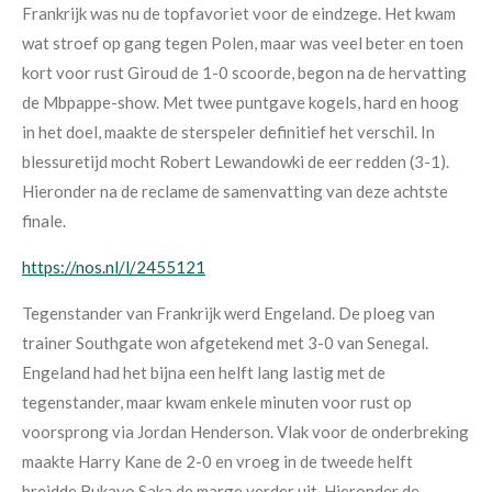
Frankrijk was nu de topfavoriet voor de eindzege. Het kwam
wat stroef op gang tegen Polen, maar was veel beter en toen
kort voor rust Giroud de 1-0 scoorde, begon na de hervatting
de Mbpappe-show. Met twee puntgave kogels, hard en hoog
in het doel, maakte de sterspeler definitief het verschil. In
blessuretijd mocht Robert Lewandowki de eer redden (3-1).
Hieronder na de reclame de samenvatting van deze achtste
finale.
https://nos.nl/l/2455121
Tegenstander van Frankrijk werd Engeland. De ploeg van
trainer Southgate won afgetekend met 3-0 van Senegal.
Engeland had het bijna een helft lang lastig met de
tegenstander, maar kwam enkele minuten voor rust op
voorsprong via Jordan Henderson. Vlak voor de onderbreking
maakte Harry Kane de 2-0 en vroeg in de tweede helft
breidde Bukayo Saka de marge verder uit. Hieronder de