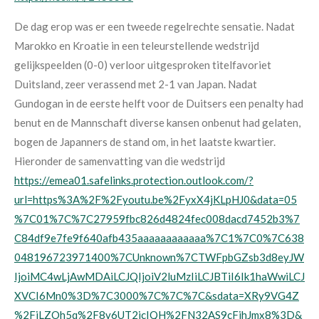
De dag erop was er een tweede regelrechte sensatie. Nadat
Marokko en Kroatie in een teleurstellende wedstrijd
gelijkspeelden (0-0) verloor uitgesproken titelfavoriet
Duitsland, zeer verassend met 2-1 van Japan. Nadat
Gundogan in de eerste helft voor de Duitsers een penalty had
benut en de Mannschaft diverse kansen onbenut had gelaten,
bogen de Japanners de stand om, in het laatste kwartier.
Hieronder de samenvatting van die wedstrijd
https://emea01.safelinks.protection.outlook.com/?
url=https%3A%2F%2Fyoutu.be%2FyxX4jKLpHJ0&data=05
%7C01%7C%7C27959fbc826d4824fec008dacd7452b3%7
C84df9e7fe9f640afb435aaaaaaaaaaaa%7C1%7C0%7C638
048196723971400%7CUnknown%7CTWFpbGZsb3d8eyJW
IjoiMC4wLjAwMDAiLCJQIjoiV2luMzIiLCJBTiI6Ik1haWwiLCJ
XVCI6Mn0%3D%7C3000%7C%7C%7C&sdata=XRy9VG4Z
%2FiLZOh5q%2F8v6UT2jcIQH%2FN32AS9cFihJmx8%3D&