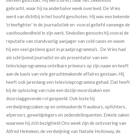
gebracht, waar hij na anderhalve week overleed. De Vries
werd van dichtbij in het hoofd geschoten. Hij was een bekende
'crimefighter' in de journalistiek en vooral geliefd vanwege de
vasthoudendheid in zijn werk.
Sindsdien genootn hij vooral de
reputatie van standvastig aanjager van cold cases en wasm
hij een veel geziene gast in praatprogramma's . De Vries had
als schrijvend journalist en als presentator van een
televisieprogramma ontelbare primeurs op zijn naam en heeft
aan de basis van vele geruchtmakende affaires gestaan. Hij
heeft ook jarenlang een televisieprogramma gehad. Dat heeft
bij de oplossing van ruim een dozijn moordzaken een
doorslaggevende rol gespeeld. Ook loste hij
verdwijningszaken op en ontmaskerde fraudeurs, oplichters,
afpersers, geweldplegers en zedendelinquenten. Enkele zaken
waarmee hij zich bezighield Ons week zijn de ontvoering van
Alfred Heineken, de verdwijning van Natalie Holloway, de