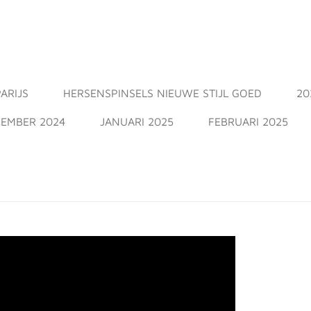
ARIJS
HERSENSPINSELS NIEUWE STIJL GOED
20
EMBER 2024
JANUARI 2025
FEBRUARI 2025