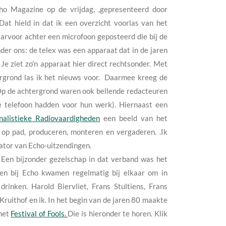
o Magazine op de vrijdag, ,gepresenteerd door
at hield in dat ik een overzicht voorlas van het
arvoor achter een microfoon geposteerd die bij de
nder ons: de telex was een apparaat dat in de jaren
Je ziet zo'n apparaat hier direct rechtsonder. Met
ergrond las ik het nieuws voor. Daarmee kreeg de
. Op de achtergrond waren ook bellende redacteuren
 telefoon hadden voor hun werk). Hiernaast een
nalistieke Radiovaardigheden
een beeld van het
op pad, produceren, monteren en vergaderen. .Ik
tator van Echo-uitzendingen.
. Een bijzonder gezelschap in dat verband was het
en bij Echo kwamen regelmatig bij elkaar om in
rinken. Harold Biervliet, Frans Stultiens, Frans
Kruithof en ik. In het begin van de jaren 80 maakte
 het
Festival of Fools.
Die is hieronder te horen. Klik