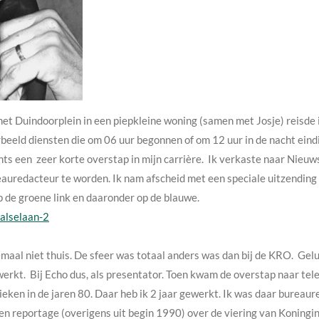
et Duindoorplein in een piepkleine woning (samen met Josje) reisde
orbeeld diensten die om 06 uur begonnen of om 12 uur in de nacht eind
ts een zeer korte overstap in mijn carrière. Ik verkaste naar Nieuws
auredacteur te worden. Ik nam afscheid met een speciale uitzending 
op de groene link en daaronder op de blauwe.
alselaan-2
maal niet thuis. De sfeer was totaal anders was dan bij de KRO. Gel
erkt. Bij Echo dus, als presentator. Toen kwam de overstap naar tele
ieken in de jaren 80. Daar heb ik 2 jaar gewerkt. Ik was daar bureau
en reportage (overigens uit begin 1990) over de viering van Koningi