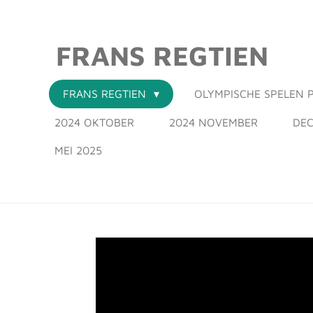
Ga
direct
FRANS REGTIEN
naar
de
hoofdinhoud
FRANS REGTIEN
OLYMPISCHE SPELEN P
2024 OKTOBER
2024 NOVEMBER
DEC
MEI 2025