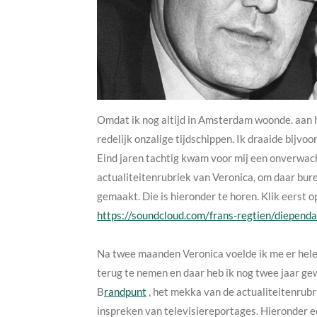
Omdat ik nog altijd in Amsterdam woonde. aan h
redelijk onzalige tijdschippen. Ik draaide bijvo
Eind jaren tachtig kwam voor mij een onverwach
actualiteitenrubriek van Veronica, om daar bure
gemaakt. Die is hieronder te horen. Klik eerst 
https://soundcloud.com/frans-regtien/diependa
Na twee maanden Veronica voelde ik me er hele
terug te nemen en daar heb ik nog twee jaar gew
B
randpunt
, het mekka van de actualiteitenrubr
inspreken van televisiereportages. Hieronder e