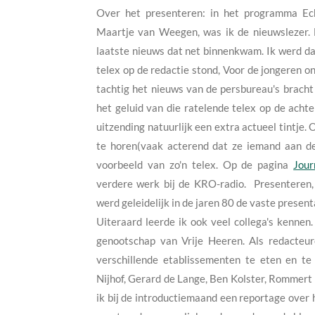
Over het presenteren: in het programma Ech
Maartje van Weegen, was ik de nieuwslezer. D
laatste nieuws dat net binnenkwam. Ik werd da
telex op de redactie stond, Voor de jongeren o
tachtig het nieuws van de persbureau's bracht 
het geluid van die ratelende telex op de acht
uitzending natuurlijk een extra actueel tintje
te horen(vaak acterend dat ze iemand aan de
voorbeeld van zo'n telex. Op de pagina
Jour
verdere werk bij de KRO-radio. Presenteren, 
werd geleidelijk in de jaren 80 de vaste presen
Uiteraard leerde ik ook veel collega's kennen
genootschap van Vrije Heeren. Als redacteur
verschillende etablissementen te eten en te d
Nijhof, Gerard de Lange, Ben Kolster, Rommert 
ik bij de introductiemaand een reportage over