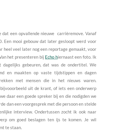
e dat een opvallende nieuwe carrièremove. Vanaf
O. Een mooi gebouw dat later gesloopt werd voor
ar heel veel later nog een reportage gemaakt, voor
 Van het presenteren bij
Echo h
iernaast een foto. Ik
 dagelijks gebeuren, dat was de ondertitel. We
and en maakten op vaste tijdstippen en dagen
sprekken met mensen die in het nieuws waren.
bijvooorbeeld uit de krant, of iets een onderwerp
we daar een goede spreker bij en die nodigden we
voerde dan een voorgesprek met die persoon en stelde
nlijke interview. Ondertussen zocht ik ook naar
werp om goed beslagen ten ijs te komen. Je wil
mt te staan.