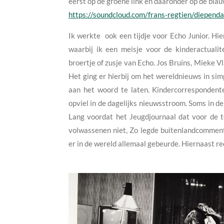
eerst op de groene link en daaronder op de blau
https://soundcloud.com/frans-regtien/diependa
Ik werkte ook een tijdje voor Echo Junior. Hi
waarbij ik een meisje voor de kinderactualite
broertje of zusje van Echo. Jos Bruins, Mieke
Het ging er hierbij om het wereldnieuws in sim
aan het woord te laten. Kindercorrespondent
opviel in de dagelijks nieuwsstroom. Soms in de
Lang voordat het Jeugdjournaal dat voor de 
volwassenen niet, Zo legde buitenlandcomment
er in de wereld allemaal gebeurde. Hiernaast rech