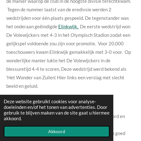
de manier waarop de club in de hoogste divisie terechtkwam.
Tegen de nummer laatst van de eredivsie werden 2
wedstrijden voor één plaats gespeeld. De tegenstander was
het onderaan geëindigde
Elinkwijk.
De eerste wedstrijd won
De Volewijckers met 4-3 in het Olympisch Stadion zodat een
gelijkspel voldoende zou zijn voor promotie. Voor 20.000
toeschouwers kwam Elinkwijk gemakkelijk met 3-0 voor. Op
wonderlijke manier lukte het De Volewijckers in de
blessuretijd 4-4 te scoren, Deze wedstrijd werd bekend als
'Het Wonder van Zuilen'. Hier links een verslag met slecht
beeld en geluid.
Deze website gebruikt cookies voor analyse-
doeleinden en/of het tonen van advertenties. Door
De top van het betaalde voetbal in Nederland kwam
gebruik te blijven maken van de site gaat u hiermee
vervolgens langs op het Mosveld. PSV, Ajax, Feijenoord en
akkoord.
bijvoorbeeld toen ook Volendam. In het eerste
Akkoord
eredivisieseizoen eindigde De Volewijckers 11e; een goed