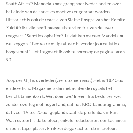
South Africa"? Mandela komt graag naar Nederland en over
het einde van de sancties moet zeker gepraat worden.
Historisch is ook de reactie van Sietse Bosgra van het Komite
Zuid Afrika, die heeft meegeluisterd en fris van de lever
reageert. "Sancties opheffen? Ja. dat kan meneer Mandela nu
wel zeggen...".Een ware mijlpaal, een bijzonder journalistiek
hoogtepunt". Het fragment ik ook te horen op de pagina Jaren
90.
Joop den Uijl is overleden(zie foto hiernaast).Het is 18.40 uur
en deze Echo Magazine is dan net achter de rug, als het
bericht binnenkomt. Wat doen we? In een flits besluiten we,
zonder overleg met hogerhand, dat het KRO-bandprogramma,
dat voor 19 tot 20 uur gepland staat, de prullenbak in kan.
Wat resteert is de telefoon, enkele redacteuren. een technicus
en een stapel platen. En ik zei de gek achter de microfoon.