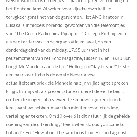
Nelson Mandela is eindelijk vrij, na al die jaren verbanning op
het Robbeneiland. Al weken voor zijn daadwerkelijke
terugkeer gonst het van de geruchten. Het ANC-kantoor in
Lusaka is inmiddels horendol geworden van die telefoontjes
van "The Dutch Radio, mrs. Pijnappels". Collega Riet bijt zich
als een terrier vast in de organisatie en jawel, op een
donderdag eind van de middag, 17.55 uur (net in het
pauzemoment van het Echo Magazine, tussen 16 en 18.40 uur,
hangt Mr.Mandela aan de lijn. "Hello, good"day to you!". Ik slik
een paar keer. Echo is de eerste Nederlandse
actualiteitenrubriek die Mandela na zijn vrijlating te spreken
krijgt. En mij valt als presentator van dienst de eer te beurt
om hem te mogen interviewen. De zenuwen gieren door de
keel, want we hebben maar tien minuten voor interview,
vertaling en teksten. Om 10 over 6 is dit natuurlijk de geheide
opening van de uitzending , "Eeeh, when do uou you come to
holland"? En :"How about the sanctions from Holland against