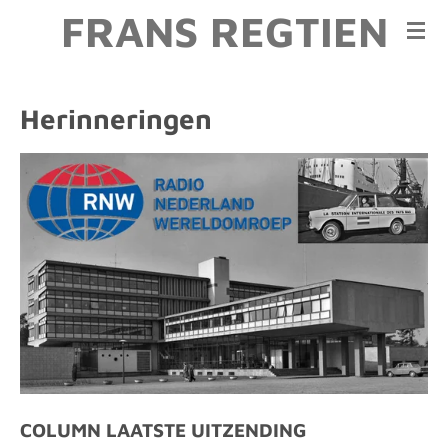
FRANS REGTIEN
Ga
direct
naar
de
Herinneringen
hoofdinhoud
COLUMN LAATSTE UITZENDING