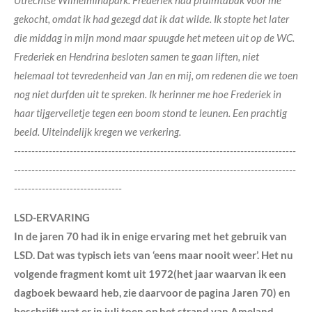
gekocht, omdat ik had gezegd dat ik dat wilde. Ik stopte het later
die middag in mijn mond maar spuugde het meteen uit op de WC.
Frederiek en Hendrina besloten samen te gaan liften, niet
helemaal tot tevredenheid van Jan en mij, om redenen die we toen
nog niet durfden uit te spreken. Ik herinner me hoe Frederiek in
haar tijgervelletje tegen een boom stond te leunen. Een prachtig
beeld. Uiteindelijk kregen we verkering.
---------------------------------------------------------------------------------
---------------------------------------------------------------------------------
-------------------------------
LSD-ERVARING
In de jaren 70 had ik in enige ervaring met het gebruik van
LSD. Dat was typisch iets van ‘eens maar nooit weer’. Het nu
volgende fragment komt uit 1972(het jaar waarvan ik een
dagboek bewaard heb, zie daarvoor de pagina Jaren 70) en
beschrijft wat er in juli toen op het strand van Ameland