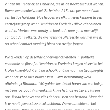
vinden bij Frederiek en Hendrina, die in de Koekoekstraat wonen.
Boven een meubelwinkel. Ze betalen 215 euro per maand aan
een lastige huisbaas. Hoe hebben we elkaar leren kennen? In een
eerstejaarsgroep waar Hendrina en Frederiek dikke vriendinnen
werden. Marleen was aardig en hunkerde naar goed menselijk
contact. Jan Folkerts, die overigens de allereerste was met wie ik
op school contact maakte,j bleek een rustige jongen.
We tekenden op dezelfde onderwijsactiviteiten in, politieke
economie en filosofie. Hendrina en Frederiek kregen al snel in het
krolse kakenblad Krent, de schoolkrant, de naam de Groupie-girls,
waar het goed mee blowen was. Onze bestemming werd
uiteindelijk Birdaard. 150 gulden kostte het huren van een huisje
met een roeiboot. Aanvankelijk klikte het nog niet zo erg tussen
ons. Ik had het over een vlies dat er tussen ons bestond. Maar dat
is er nooit geweest, zo bleek achteraf.
We verzamelden in het
Utrechtse Wilhelminapark. Frederiek had pruimtabak voor me