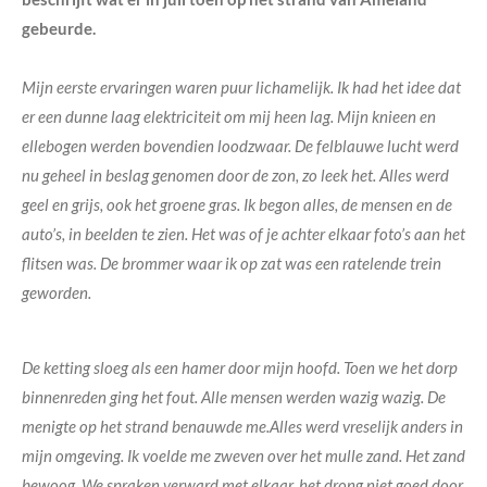
gebeurde.
Mijn eerste ervaringen waren puur lichamelijk. Ik had het idee dat
er een dunne laag elektriciteit om mij heen lag. Mijn knieen en
ellebogen werden bovendien loodzwaar. De felblauwe lucht werd
nu geheel in beslag genomen door de zon, zo leek het. Alles werd
geel en grijs, ook het groene gras. Ik begon alles, de mensen en de
auto’s, in beelden te zien. Het was of je achter elkaar foto’s aan het
flitsen was. De brommer waar ik op zat was een ratelende trein
geworden.
De ketting sloeg als een hamer door mijn hoofd. Toen we het dorp
binnenreden ging het fout. Alle mensen werden wazig wazig. De
menigte op het strand benauwde me.Alles werd vreselijk anders in
mijn omgeving. Ik voelde me zweven over het mulle zand. Het zand
bewoog. We spraken verward met elkaar, het drong niet goed door