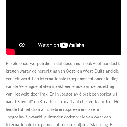
Enkele onderwerpen die in dat decennium ook veel aandacht
kregen waren de hereniging van Oost- en West-Duitsland die
een feit werd. Een internationale troepenmacht onder leiding
van de Verenigde Staten maakt een einde aan de bezetting
van Koeweit door Irak. En In Joegoslavië brak een oorlog uit
nadat Slovenië en Kroatië zich onafhankelijk verklaarden. Het
leidde tot het drama in Srebrenitsja, een enclave in
Joegoslavië, waarbij duizenden doden vielen en waar een
internationale troepenmacht toekeek bij de afslachting. Er