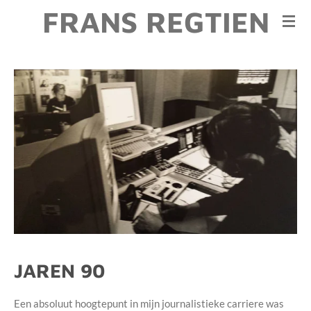
FRANS REGTIEN
Ga
direct
naar
de
hoofdinhoud
JAREN 90
Een absoluut hoogtepunt in mijn journalistieke carriere was