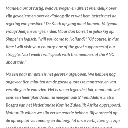
Mandela praat rustig, weloverwogen en uiterst vriendelijk over
zijn gevoelens en over de dialoog die er wat hem betreft met de
regering van president De Klerk op gang moet komen. Volgende
vraag? Jeetje, even geen idee. Maar dan borrelt ie gelukkig op.
Simpel en logisch, “will you come to Holland?” “Of course, in due
time I will visit your country, one of the great supporters of our
struggle. Next week I will speak with the members of the ANC
about this.”
Na een paar minuten is het gesprek afgelopen. We hebben nog
ongeveer tien minuten om de goede quotes te monteren en van
vertalingen te voorzien. Het is racen tegen de klok, maar ooit wel
eens een heerlijker deadline meegemaakt? Inmiddels is Sietse
Bosgra van het Nederlandse Komite Zuidelijk Afrika opgespoord.
Natuurlijk willen we zijn eerste reactie hebben. Bijvoorbeeld op
de oproep tot verzoening en dialoog. Tot onze verbijstering is zijn
reactie nogal sceptisch: “Ja, dat kan de heer Mandela nu wel