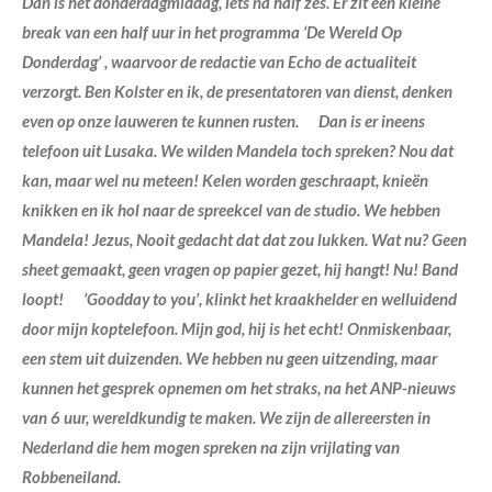
Dan is het donderdagmiddag, iets na half zes. Er zit een kleine
break van een half uur in het programma ‘De Wereld Op
Donderdag’ , waarvoor de redactie van Echo de actualiteit
verzorgt. Ben Kolster en ik, de presentatoren van dienst, denken
even op onze lauweren te kunnen rusten. Dan is er ineens
telefoon uit Lusaka. We wilden Mandela toch spreken? Nou dat
kan, maar wel nu meteen! Kelen worden geschraapt, knieën
knikken en ik hol naar de spreekcel van de studio. We hebben
Mandela! Jezus, Nooit gedacht dat dat zou lukken. Wat nu? Geen
sheet gemaakt, geen vragen op papier gezet, hij hangt! Nu! Band
loopt! ’Goodday to you’, klinkt het kraakhelder en welluidend
door mijn koptelefoon. Mijn god, hij is het echt! Onmiskenbaar,
een stem uit duizenden. We hebben nu geen uitzending, maar
kunnen het gesprek opnemen om het straks, na het ANP-nieuws
van 6 uur, wereldkundig te maken. We zijn de allereersten in
Nederland die hem mogen spreken na zijn vrijlating van
Robbeneiland.