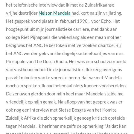
het telefonische interview dat ik met de Zuidafrikaanse
vrijheidsstrijder
Nelson Mandela
had, kort na zijn vrijlating.
Het gesprek vond plaats in februari 1990 , voor Echo. Het
hoogtepunt uit mijn journalistieke carriere, met dank aan
collega Riet Pijnappels die wekenlang als een mean mother
bezig was het ANC te bestoken met verzoeken daartoe. Bij
het ANC werden gek van die dagelijkse telefoontjes van mrs.
Pineapple van The Dutch Radio. Het was een schoolvoorbeeld
van vasthoudendheid in de journalistiek. Ik kreeg overigens
pas vijf minuten van te voren te horen dat we met Mandela
mochten spreken. Ik had helemaal niets kunnen voorbereiden.
De zenuwen gierden door mijn keel maar Mandela stelde me
vriendelijk op mijn gemak. Na afloop van het gesprek was er
ook nog een interview met Sietse Bosgra van het Komite
Zuidelijk Afrika die zich opmerkelijk genoeg kritisch opstelde
tegen Mandela. Ik herinner me zelfs de opmerking "Ja dat kan
meneer Mandela nu wel zeggen". In ieder geval hadden we een