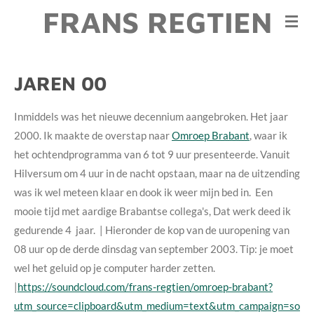
FRANS REGTIEN
Ga
direct
naar
de
JAREN 00
hoofdinhoud
Inmiddels was het nieuwe decennium aangebroken. Het jaar
2000. Ik maakte de overstap naar
Omroep Brabant
, waar ik
het ochtendprogramma van 6 tot 9 uur presenteerde. Vanuit
Hilversum om 4 uur in de nacht opstaan, maar na de uitzending
was ik wel meteen klaar en dook ik weer mijn bed in. Een
mooie tijd met aardige Brabantse collega's, Dat werk deed ik
gedurende 4 jaar. | Hieronder de kop van de uuropening van
08 uur op de derde dinsdag van september 2003. Tip: je moet
wel het geluid op je computer harder zetten.
|
https://soundcloud.com/frans-regtien/omroep-brabant?
utm_source=clipboard&utm_medium=text&utm_campaign=so