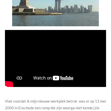
Vlak voordat ik mijn nieuwe werkplek betrok was er op 13 mei
2000 in Enschede een ramp die zijn weerga niet kende.(zie