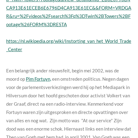
CA913E61ECEB6E6796D4CA913E61EC&&FORM=VRDGA
R&ru=%2Fvideos%2Fsearch%3Fq%3DTwin%2BTowers%2BF
ootage%26FORM%3DRESTA
https://nl.wikipedia.org/wiki/Instorting_van_het_World_Trade
_Center
Een belangrijk ander nieuwsfeit, begin mei 2002, was de
moord op
Pim Fortuyn,
een omstreden politicus. Negen dagen
voor de parlementsverkiezingen werd hij op het Mediapark in
Hilversum door het hoofd geschoten door activist Volkert van
der Graaf, direct na een radio-interview. Kenmerkend voor
Fortuyn waren zijn uitgesproken en directe opvattingen over
van alles en nog wat. Zijn motto was "At our service" Zijn
dood was een enorme schok. Hiernaast links een interview dat
Theo van Gogh met hem had, in april 2001. Van Gogh was een