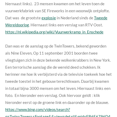
hiernaast links). 23 mensen kwamen om het leven toen de
vuurwerkfabriek van SE Fireworks in een woonwijk ontplofte.
Dat was de grootste
explosie
in Nederland sinds de
Tweede
Wereldoorlog
. Hiernaast links een verslag van RTV Oost.
https://nl.wikipedia.org/wiki/Vuurwerkramp_in_Enschede
Dan was er de aanslag op de TwinTowers, bekend geworden
als Nine Eleven, Op 11 september 2001 boorden twee
vliegtuigen zich in deze bekende wolkenkrabbers in New York.
Een terrorische aanslag die de wereld deed schokken. Ik
herinner me hoe ik verbijsterd via de televisie toekeek hoe het
tweede toestel in het gebouw terechtkwam. Daarbij kwamen
in totaal bijna 3000 mensen om het leven. Hiernaast links een
foto. En hieronder een verslag. Ook hiervoor geldt : klik
hieronder eerst op de groene link en daaronder op de blauwe.
https://www.bing.com/videos/search?
q=Twin+Towers+Footage&&view=detail&mid=EB6E6796D4