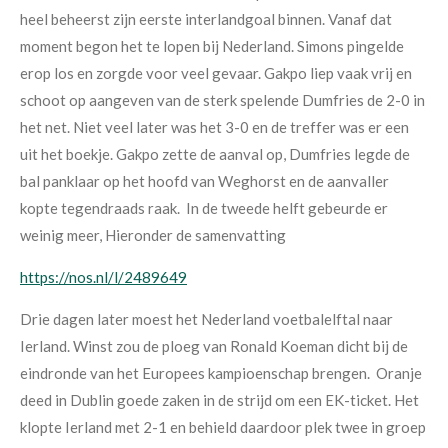
heel beheerst zijn
eerste interlandgoal binnen.
Vanaf dat
moment begon het te lopen bij
Nederland. Simons pingelde
erop los en
zorgde voor veel gevaar. Gakpo liep vaak
vrij en
schoot op aangeven van de sterk
spelende Dumfries de 2-0 in
het net.
Niet veel later was het 3-0 en de
treffer was er een
uit het boekje. Gakpo
zette de aanval op, Dumfries legde de
bal panklaar op het hoofd van Weghorst
en de aanvaller
kopte tegendraads raak. In de tweede helft gebeurde er
weinig meer, Hieronder de samenvatting
https://nos.nl/l/2489649
Drie dagen later moest het Nederland voetbalelftal naar
Ierland. Winst zou de ploeg van Ronald Koeman dicht bij de
eindronde van het Europees kampioenschap brengen. Oranje
deed i
n Dublin
goede zaken in de strijd om een
EK-ticket. Het
klopte Ierland met
2-1
en
behield daardoor plek twee in groep