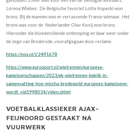
Lorena Wiebes. De Belgische favoriet Lotte Kopecki won
brons. Bij de mannen was er verrassende Franse winnaar. Het
brons was voor de Nederlander Olav Kooij won brons.
Hieronder die bloedstollende ontknoping en daar weer onder
de zege van Brederode, voorafgegaan door reclame.
https://nos.nl/l/2491678
https://www.eurosport.nl/wielrennen/europese-
kampioenschappen/2023/ek-wielrennen-bekijk-in-
samenvatting-hoe-mischa-bredewold-europees-kampioene-
wordt_vid1998034/video.shtml
VOETBALKLASSIEKER AJAX-
FEIJNOORD GESTAAKT NA
VUURWERK