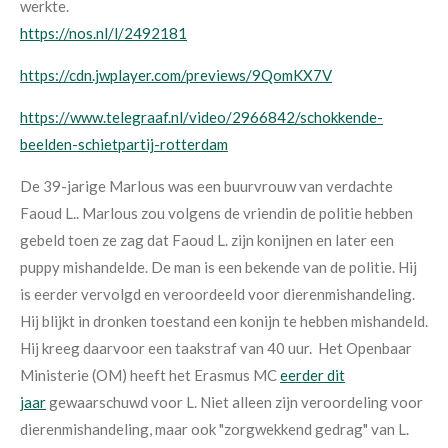
werkte.
https://nos.nl/l/2492181
https://cdn.jwplayer.com/previews/9QomKX7V
https://www.telegraaf.nl/video/2966842/schokkende-
beelden-schietpartij-rotterdam
De 39-jarige Marlous was een buurvrouw van verdachte
Faoud L..
Marlous zou volgens de vriendin de politie hebben
gebeld toen ze zag dat Faoud L. zijn konijnen en later een
puppy mishandelde.
De man is een bekende van de politie. Hij
is eerder vervolgd en veroordeeld voor dierenmishandeling.
Hij blijkt in dronken toestand een konijn te hebben mishandeld.
Hij kreeg daarvoor een taakstraf van 40 uur. Het Openbaar
Ministerie (OM) heeft het Erasmus MC
eerder dit
jaar
gewaarschuwd voor L. Niet alleen zijn veroordeling voor
dierenmishandeling, maar ook "zorgwekkend gedrag" van L.