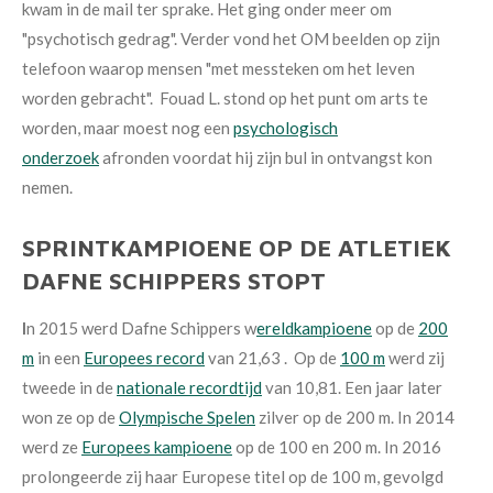
kwam in de mail ter sprake. Het ging onder meer om
"psychotisch gedrag". Verder vond het OM beelden op zijn
telefoon waarop mensen "met messteken om het leven
worden gebracht". Fouad L. stond op het punt om arts te
worden, maar moest nog een
psychologisch
onderzoek
afronden voordat hij zijn bul in ontvangst kon
nemen.
SPRINTKAMPIOENE OP DE ATLETIEK
DAFNE SCHIPPERS STOPT
I
n 2015 werd Dafne Schippers w
ereldkampioene
op de
200
m
in een
Europees record
van 21,63 . Op de
100 m
werd zij
tweede in de
nationale recordtijd
van 10,81. Een jaar later
won ze op de
Olympische Spelen
zilver op de 200 m. In 2014
werd ze
Europees kampioene
op de 100 en 200 m. In 2016
prolongeerde zij haar Europese titel op de 100 m, gevolgd