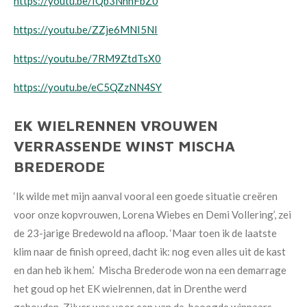
https://youtu.be/IQb3NhhFbZ0
https://youtu.be/ZZje6MNI5NI
https://youtu.be/7RM9ZtdTsX0
https://youtu.be/eC5QZzNN4SY
EK WIELRENNEN VROUWEN
VERRASSENDE WINST MISCHA
BREDERODE
‘Ik wilde met mijn aanval vooral een goede situatie creëren
voor onze kopvrouwen, Lorena Wiebes en Demi Vollering’, zei
de 23-jarige Bredewold na afloop. ‘Maar toen ik de laatste
klim naar de finish opreed, dacht ik: nog even alles uit de kast
en dan heb ik hem.’ Mischa Brederode won na een demarrage
het goud op het EK wielrennen, dat in Drenthe werd
gehouden. Zilver was voor een van de beoogde winnaars,