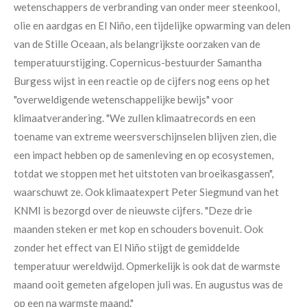
wetenschappers de verbranding van onder meer steenkool,
olie en aardgas en El Niño, een tijdelijke opwarming van delen
van de Stille Oceaan, als belangrijkste oorzaken van de
temperatuurstijging. Copernicus-bestuurder Samantha
Burgess wijst in een reactie op de cijfers nog eens op het
"overweldigende wetenschappelijke bewijs" voor
klimaatverandering. "We zullen klimaatrecords en een
toename van extreme weersverschijnselen blijven zien, die
een impact hebben op de samenleving en op ecosystemen,
totdat we stoppen met het uitstoten van broeikasgassen",
waarschuwt ze. Ook klimaatexpert Peter Siegmund van het
KNMI is bezorgd over de nieuwste cijfers. "Deze drie
maanden steken er met kop en schouders bovenuit. Ook
zonder het effect van El Niño stijgt de gemiddelde
temperatuur wereldwijd. Opmerkelijk is ook dat de warmste
maand ooit gemeten afgelopen juli was. En augustus was de
op een na warmste maand."