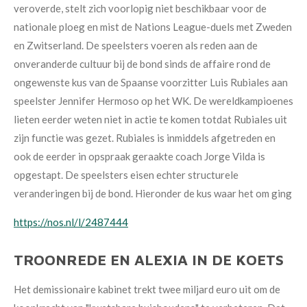
veroverde, stelt
zich voorlopig niet beschikbaar voor de
nationale ploeg en mist de Nations
League-duels met Zweden
en Zwitserland.
De speelsters voeren als reden aan de
onveranderde cultuur bij de bond sinds
de affaire rond de
ongewenste kus van
de Spaanse voorzitter Luis Rubiales aan
speelster Jennifer Hermoso op het WK.
De wereldkampioenes
lieten eerder weten
niet in actie te komen totdat Rubiales
uit
zijn functie was gezet. Rubiales is
inmiddels afgetreden en
ook de eerder
in opspraak geraakte coach Jorge Vilda
is
opgestapt. De speelsters eisen echter
structurele
veranderingen bij de bond. Hieronder de kus waar het om ging
https://nos.nl/l/2487444
TROONREDE EN ALEXIA IN DE KOETS
Het demissionaire kabinet trekt twee miljard euro uit om de