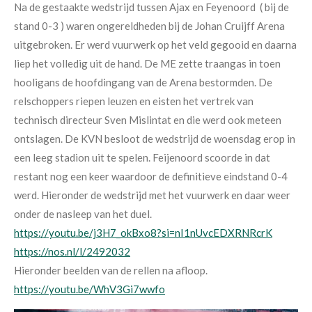
Na de gestaakte wedstrijd tussen Ajax
en Feyenoord ( bij de
stand 0-3 ) waren ongereldheden bij de
Johan Cruijff Arena
uitgebroken. Er werd vuurwerk op het veld gegooid en daarna
liep het volledig uit de hand. De ME
zette traangas in toen
hooligans de
hoofdingang van de Arena bestormden.
De
relschoppers riepen leuzen en eisten
het vertrek van
technisch directeur
Sven Mislintat en die werd ook meteen
ontslagen. De KVN besloot de wedstrijd de woensdag erop in
een leeg stadion uit te spelen. Feijenoord scoorde in dat
restant nog een keer waardoor de definitieve eindstand 0-4
werd. Hieronder de wedstrijd met het vuurwerk en daar weer
onder de nasleep van het duel.
https://youtu.be/j3H7_okBxo8?si=nI1nUvcEDXRNRcrK
https://nos.nl/l/2492032
Hieronder beelden van de rellen na afloop.
https://youtu.be/WhV3Gi7wwfo