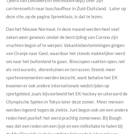
Tjeerd van Leeuwen(vh Wereldomroep)) over zijn
carriereswitch naar buschauffeur in Zuid-Duitsland. Later op
deze site, op de pagina Spreekbuis, is dat te lezen.
Dan het Nieuwe Normaal. In deze maand werden heel veel
zaken weer gewoon, omdat de bestrijding van Corona zijn
vruchten begon af te werpen. Vakantiebestemmingen gingen
van Oranje naar Geel, waardoor het steeds makkelijker werd
om naar het buitenland te gaan. Bioscopen raakten open, net
als restaurants, dierentuinen en terrassen. Steeds meer
sportevenementen werden bezocht, want behalve het EK
kwamen er ook andere internationale wedstrijden op
sportgebied, zoals bijvoorbeeld het EK-hockey en uiteraard de
Olympische Spelen in Tokyo later deze zomer. Meer mensen
werden ingeent tegen de ziekte. Juni begon ook om een andere
reden heel positef: het werd prachtig zomerweer, Bij Boogh
was dat een reden om een ijsje en een milkshake te halen bij
de MacDonald's in de buurt(foto linksonder). Voor mij een