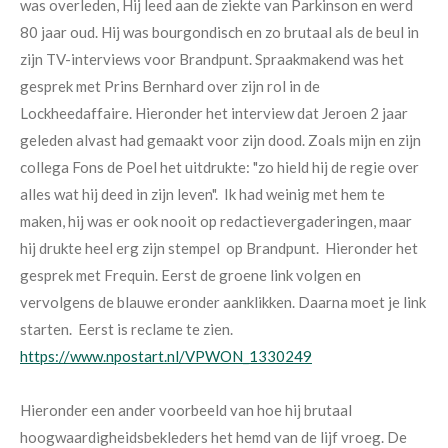
was overleden, Hij leed aan de ziekte van Parkinson en werd
80 jaar oud. Hij was bourgondisch en zo brutaal als de beul in
zijn TV-interviews voor Brandpunt. Spraakmakend was het
gesprek met Prins Bernhard over zijn rol in de
Lockheedaffaire. Hieronder het interview dat Jeroen 2 jaar
geleden alvast had gemaakt voor zijn dood. Zoals mijn en zijn
collega Fons de Poel het uitdrukte: "zo hield hij de regie over
alles wat hij deed in zijn leven". Ik had weinig met hem te
maken, hij was er ook nooit op redactievergaderingen, maar
hij drukte heel erg zijn stempel op Brandpunt.
Hieronder het
gesprek met Frequin. Eerst de groene link volgen en
vervolgens de blauwe eronder aanklikken. Daarna moet je link
starten. Eerst is reclame te zien.
https://www.npostart.nl/VPWON_1330249
Hieronder een ander voorbeeld van hoe hij brutaal
hoogwaardigheidsbekleders het hemd van de lijf vroeg. De