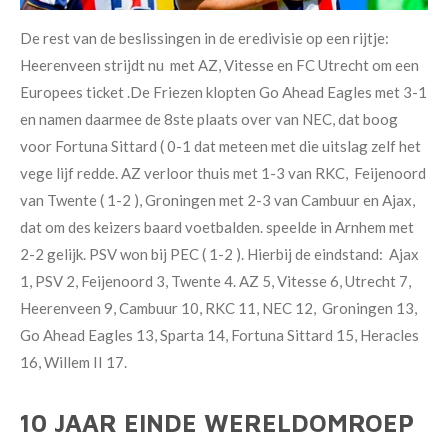
De rest van de beslissingen in de eredivisie op een rijtje:
Heerenveen strijdt nu met AZ, Vitesse
en
FC Utrecht om een
Europees ticket .De
Friezen klopten Go Ahead Eagles met
3-1
en namen daarmee de 8ste plaats over
van NEC, dat boog
voor Fortuna Sittard ( 0-1 dat meteen met die uitslag zelf het
vege lijf redde. AZ verloor thuis met 1-3 van RKC, Feijenoord
van Twente ( 1-2 ), Groningen met 2-3 van Cambuur en Ajax,
dat om des keizers baard voetbalden. speelde in Arnhem met
2-2 gelijk. PSV won bij PEC ( 1-2 ). Hierbij de eindstand: Ajax
1, PSV 2, Feijenoord 3, Twente 4. AZ 5, Vitesse 6, Utrecht 7,
Heerenveen 9, Cambuur 10, RKC 11, NEC 12, Groningen 13,
Go Ahead Eagles 13, Sparta 14, Fortuna Sittard 15, Heracles
16, Willem II 17.
10 JAAR EINDE WERELDOMROEP