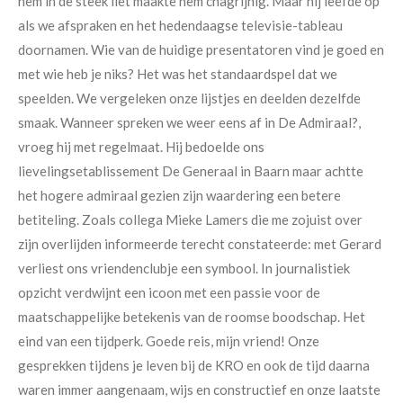
hem in de steek liet maakte hem chagrijnig. Maar hij leefde op
als we afspraken en het hedendaagse televisie-tableau
doornamen. Wie van de huidige presentatoren vind je goed en
met wie heb je niks? Het was het standaardspel dat we
speelden. We vergeleken onze lijstjes en deelden dezelfde
smaak. Wanneer spreken we weer eens af in De Admiraal?,
vroeg hij met regelmaat. Hij bedoelde ons
lievelingsetablissement De Generaal in Baarn maar achtte
het hogere admiraal gezien zijn waardering een betere
betiteling. Zoals collega Mieke Lamers die me zojuist over
zijn overlijden informeerde terecht constateerde: met Gerard
verliest ons vriendenclubje een symbool. In journalistiek
opzicht verdwijnt een icoon met een passie voor de
maatschappelijke betekenis van de roomse boodschap. Het
eind van een tijdperk. Goede reis, mijn vriend! Onze
gesprekken tijdens je leven bij de KRO en ook de tijd daarna
waren immer aangenaam, wijs en constructief en onze laatste