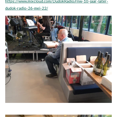
https://www.mixcloud.com/DudokRadio/rnw-10-jaar-later-
dudok-radio-26-mei-22/