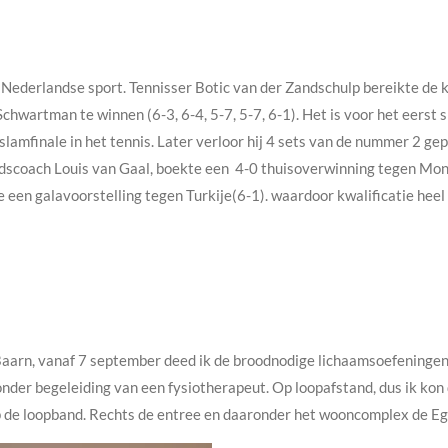
Nederlandse sport. Tennisser Botic van der Zandschulp bereikte de 
chwartman te winnen (6-3, 6-4, 5-7, 5-7, 6-1). Het is voor het eerst
slamfinale in het tennis. Later verloor hij 4 sets van de nummer 2 g
ondscoach Louis van Gaal, boekte een 4-0 thuisoverwinning tegen Mo
e een galavoorstelling tegen Turkije(6-1). waardoor kwalificatie heel 
 Baarn, vanaf 7 september deed ik de broodnodige lichaamsoefeningen 
nder begeleiding van een fysiotherapeut. Op loopafstand, dus ik kon 
op de loopband. Rechts de entree en daaronder het wooncomplex de Eg