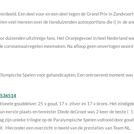
rdeeld. Een deel voor en een deel tegen de Grand Prix in Zandvoort. 
elen veel mensen over de tienduizenden autosportfans die (( in de an
r duizenden uitzinnige fans. Het Oranjegevoel in heel Nederland w
de coronamaatregelen meemaken. Na afloop geen onvertogen woord 
 Olympische Spelen voor gehandicapten. Een ontroerend moment was
05536514
onele gouddelver. 25 x goud. 17 x zilver en 17 x brons. Het eindigde
un eerste plaats en tennister Diede deGroot was 2 keer de beste ( 1 
 zijn unieke trilogie op de Paralympische Spelen voltooid door gou
jdrit. Hieronder een overzicht in beeld van de prestaties van Team NL.