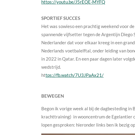
https://youtu.be/J5rEQE-MYFQ
SPORTIEF SUCCES
Het was sowieso een prachtig weekend voor de 
spannende vijfsetter tegen de Argentijn Diego S
Nederlander dat voor elkaar kreeg in een grand
Nederlands voetbalelftal, onder leiding van b
in 2022 in Qatar. En een paar dagen later volgd
wedstrijd.
ht
tps://fb.watch/7U3JPaAx21/
BEWEGEN
Begon ik vorige week al bij de dagbesteding in
krachttraining) in wooncentrum de Egelantier o
lopen gesproken: hieronder links ben ik bezig 