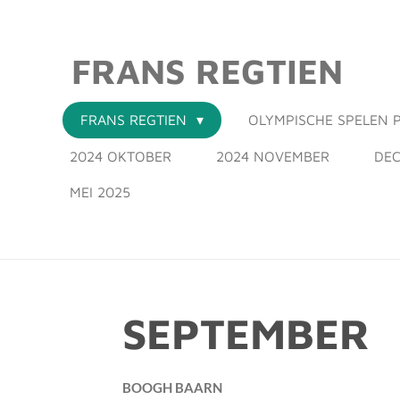
Ga
direct
FRANS REGTIEN
naar
de
hoofdinhoud
FRANS REGTIEN
OLYMPISCHE SPELEN P
2024 OKTOBER
2024 NOVEMBER
DEC
MEI 2025
SEPTEMBER
BOOGH BAARN