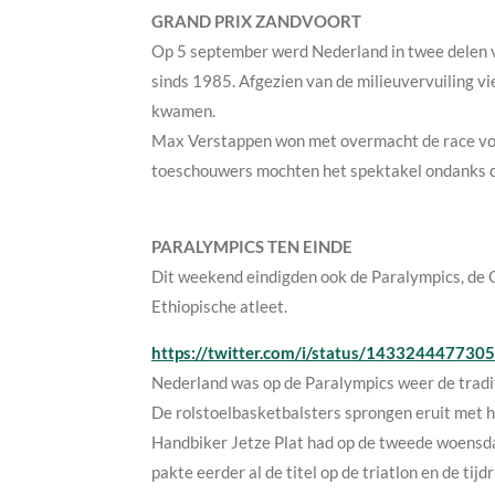
GRAND PRIX ZANDVOORT
Op 5 september werd Nederland in twee delen ve
sinds 1985. Afgezien van de milieuvervuiling vi
kwamen.
Max Verstappen won met overmacht de race voo
toeschouwers mochten het spektakel ondanks 
PARALYMPICS TEN EINDE
Dit weekend eindigden ook de Paralympics, de
Ethiopische atleet.
https://twitter.com/i/status/14332444773
Nederland was op de Paralympics weer de traditi
De rolstoelbasketbalsters sprongen eruit met h
Handbiker Jetze Plat had op de tweede woensdag
pakte eerder al de titel op de triatlon en de ti