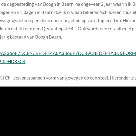
de dagbesteding van Boogh in Baarn, na ongeveer 2 jaar waarin ik 
n en vrijdagen in Baarn doe ik o.a. aan tekenen/schilderen, muziek (
bewegingsoefeningen doen onder begeleiding van stagiere Tim. Hieron
deren dat ik toen deed ( staat op 4.54 ). Ook wordt een totaalbeeld g
-jarig bestaan van Boogh Baarn.
&mid=A3366E7DCB9CBEDEE4A8A3366E7DCB9CBEDEE4A8&&FORM
%3DHDRSC4
Tai Chi, een ontspannen vorm van gewegen op een stoel. Hieronder zi