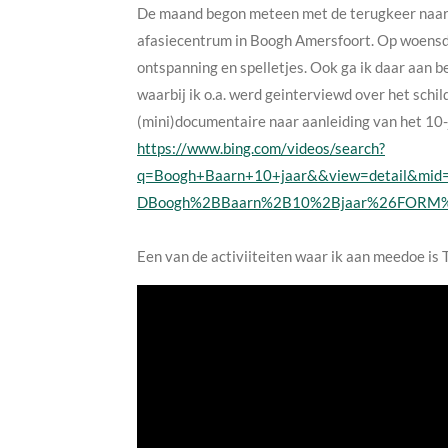
De maand begon meteen met de terugkeer naar 
afasiecentrum in Boogh Amersfoort. Op woensdage
ontspanning en spelletjes. Ook ga ik daar aan 
waarbij ik o.a. werd geinterviewd over het schil
(mini)documentaire naar aanleiding van het 10
https://www.bing.com/videos/search?
q=Boogh+Baarn+10+jaar&&view=detail
DBoogh%2BBaarn%2B10%2Bjaar%26FORM
Een van de activiiteiten waar ik aan meedoe is 