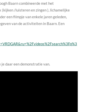
Boogh Baarn combineerde met het
kijken /luisteren en zingen ), lichamelijke
der een filmpje van enkele jaren geleden,
egeven van de activiteiten in Baarn. Een
=VRDGAR&ru=%2Fvideos%2Fsearch%3Fq%3
e je daar een demonstratie van.